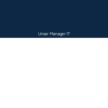
Unser Manager IT
& Data Markus
über die
Herausforderungen
und Möglichkeiten
bei metrofibre
mehr